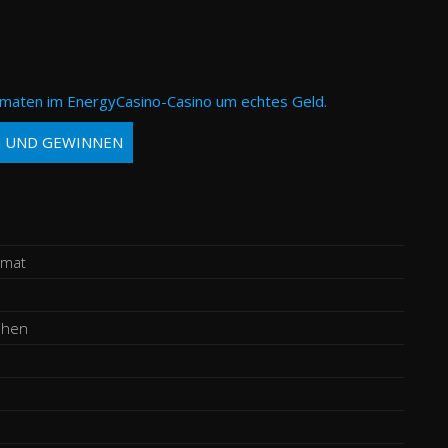
omaten im EnergyCasino-Casino um echtes Geld.
N UND GEWINNEN
omat
ihen