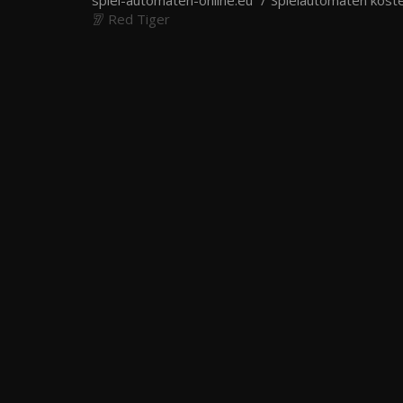
spiel-automaten-online.eu
Spielautomaten kost
Red Tiger