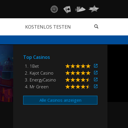
KOSTENLOS TESTEN
Top Casinos
1. 1Bet
2. Kajot Casino
3. EnergyCasino
4. Mr Green
Alle Casinos anzeigen