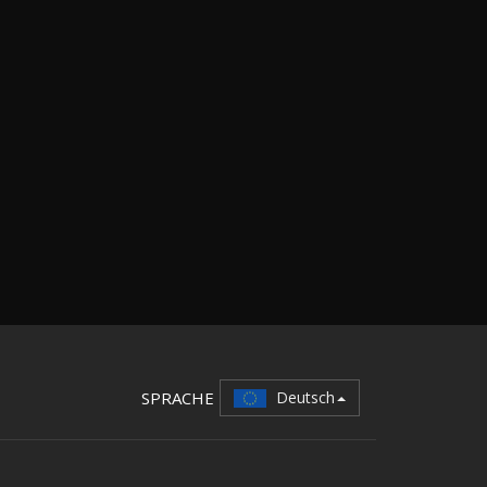
SPRACHE
Deutsch