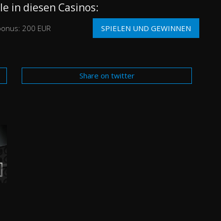
le in diesen Casinos:
bonus: 200 EUR
SPIELEN UND GEWINNEN
Share on twitter