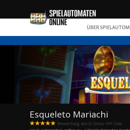
ÜBER SPIELAUTO
Esqueleto Mariachi
Bewertung durch Grisio VIP Club