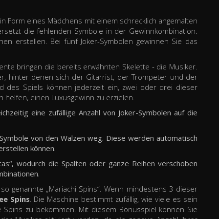
in Form eines Mädchens mit einem schrecklich angemalten
es ersetzt die fehlenden Symbole in der Gewinnkombination.
en erstellen. Bei fünf Joker-Symbolen gewinnen Sie das
e bringen die bereits erwähnten Skelette - die Musiker.
r, hinter denen sich der Gitarrist, der Trompeter und der
des Spiels können jederzeit ein, zwei oder drei dieser
 helfen, einen Luxusgewinn zu erzielen.
ichzeitig eine zufällige Anzahl von Joker-Symbolen auf die
e Symbole von den Walzen weg. Diese werden automatisch
erstellen können.
cas“, wodurch die Spalten oder ganze Reihen verschoben
mbinationen.
 so genannte „Mariachi Spins“. Wenn mindestens 3 dieser
ee Spins
. Die Maschine bestimmt zufällig, wie viele es sein
ee Spins zu bekommen. Mit diesem Bonusspiel können Sie