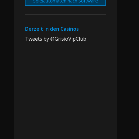
Spielautomaten nach Software
Derzeit in den Casinos
Tweets by @GrisioVipClub