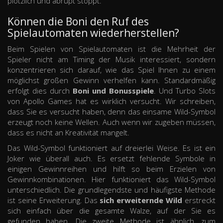
plötzlich und abrupt stoppt.
Können die Boni den Ruf des
Spielautomaten wiederherstellen?
Beim Spielen von Spielautomaten ist die Mehrheit der
Spieler nicht am Timing der Musik interessiert, sondern
konzentrieren sich darauf, wie das Spiel Ihnen zu einem
möglichst großen Gewinn verhelfen kann. Standardmäßig
erfolgt dies durch
Boni und Bonusspiele
. Und Turbo Slots
von Apollo Games hat es wirklich versucht. Wir schreiben,
dass Sie es versucht haben, denn das einsame Wild-Symbol
erzeugt noch keine Wellen. Auch wenn wir zugeben müssen,
dass es nicht an Kreativität mangelt.
Das Wild-Symbol funktioniert auf dreierlei Weise. Es ist ein
Joker wie überall auch. Es ersetzt fehlende Symbole in
einigen Gewinnreihen und hilft so beim Erzielen von
Gewinnkombinationen. Hier funktioniert das Wild-Symbol
unterschiedlich. Die grundlegendste und häufigste Methode
ist seine Erweiterung. Das
sich erweiternde Wild
erstreckt
sich einfach über die gesamte Walze, auf der Sie es
gefunden haben. Die zweite Methode ist ähnlich, zum