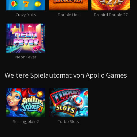
Crazy fruits
Double Hot
Firebird Double 27
Neon Fever
Weitere Spielautomat von Apollo Games
Smiling Joker 2
Turbo Slots