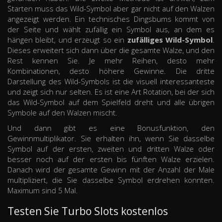
Starten muss das Wild-Symbol aber gar nicht auf den Walzen
angezeigt werden. Ein technisches Dingsbums kommt von
der Seite und wählt zufällig ein Symbol aus, an dem es
hängen bleibt, und erzeugt so ein
zufälliges Wild-Symbol
.
Dieses erweitert sich dann über die gesamte Walze, und den
Rest kennen Sie. Je mehr Reihen, desto mehr
Kombinationen, desto höhere Gewinne. Die dritte
Darstellung des Wild-Symbols ist die visuell interessanteste
und zeigt sich nur selten. Es ist eine Art Rotation, bei der sich
das Wild-Symbol auf dem Spielfeld dreht und alle übrigen
Symbole auf den Walzen mischt.
Und dann gibt es eine Bonusfunktion, den
Gewinnmultiplikator. Sie erhalten ihn, wenn Sie dasselbe
Symbol auf der ersten, zweiten und dritten Walze oder
besser noch auf der ersten bis fünften Walze erzielen.
Danach wird der gesamte Gewinn mit der Anzahl der Male
multipliziert, die Sie dasselbe Symbol erdrehen konnten.
Maximum sind 5 Mal.
Testen Sie Turbo Slots kostenlos