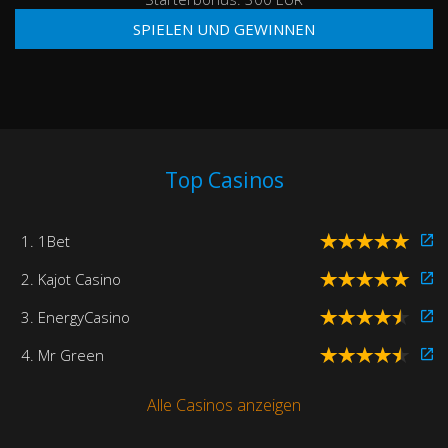
SPIELEN UND GEWINNEN
Top Casinos
1. 1Bet
2. Kajot Casino
3. EnergyCasino
4. Mr Green
Alle Casinos anzeigen